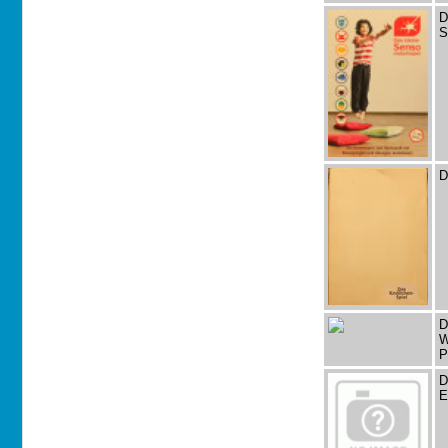
D
S
D
D
W
P
D
E