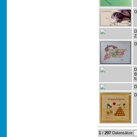
D
D
Z
D
D
B
f
D
D
1
/
207
Datensätze