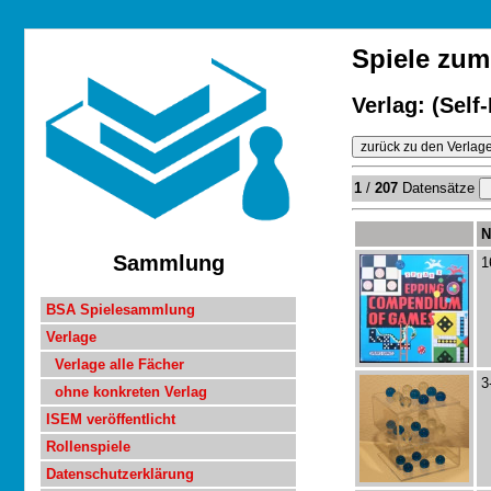
Spiele zum
Verlag: (Self
1
/
207
Datensätze
N
Sammlung
1
BSA Spielesammlung
Verlage
Verlage alle Fächer
3
ohne konkreten Verlag
ISEM veröffentlicht
Rollenspiele
Datenschutzerklärung