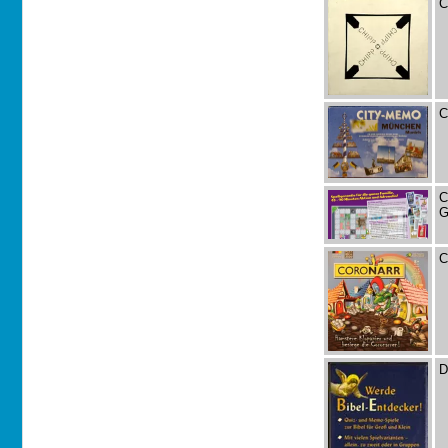
C
C
C
G
C
D