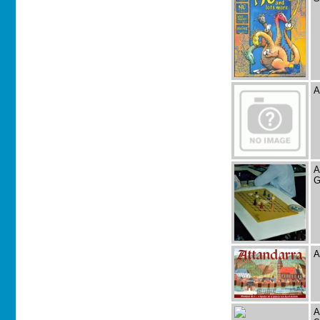
A
A
G
A
A