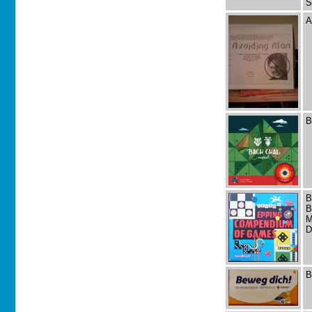
S
A
B
B
B
M
D
B