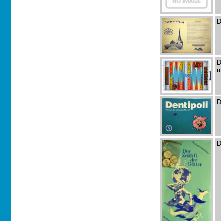
D
D
m
D
D