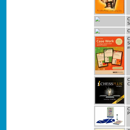
C
S
C
C
S
m
C
C
C
P