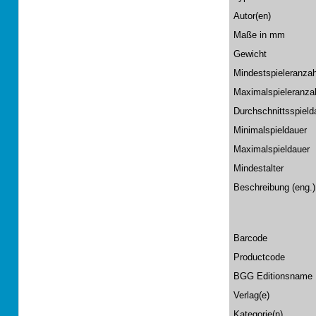
Autor(en)
Maße in mm
Gewicht
Mindestspieleranzah
Maximalspieleranza
Durchschnittsspield
Minimalspieldauer
Maximalspieldauer
Mindestalter
Beschreibung (eng.)
Barcode
Productcode
BGG Editionsname
Verlag(e)
Kategorie(n)