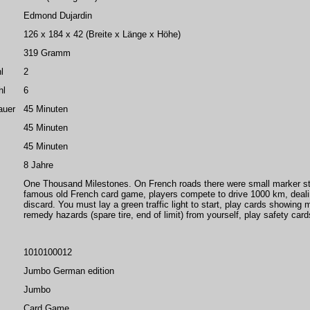
Edmond Dujardin
126 x 184 x 42 (Breite x Länge x Höhe)
319 Gramm
l
2
hl
6
auer
45 Minuten
45 Minuten
45 Minuten
8 Jahre
One Thousand Milestones. On French roads there were small marker ston
famous old French card game, players compete to drive 1000 km, dealin
discard. You must lay a green traffic light to start, play cards showing m
remedy hazards (spare tire, end of limit) from yourself, play safety cards
1010100012
Jumbo German edition
Jumbo
Card Game