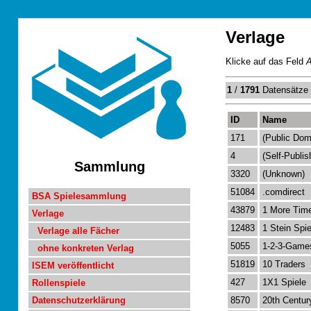
Verlage
Klicke auf das Feld
A
1
/
1791
Datensätze
ID
Name
171
(Public Dom
4
(Self-Publis
Sammlung
3320
(Unknown)
51084
.comdirect
BSA Spielesammlung
43879
1 More Tim
Verlage
12483
1 Stein Spie
Verlage alle Fächer
5055
1-2-3-Games
ohne konkreten Verlag
51819
10 Traders
ISEM veröffentlicht
427
1X1 Spiele
Rollenspiele
8570
20th Centur
Datenschutzerklärung