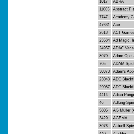
1017
ABRA
11065
Abstract Pla
7747
Academy Ga
47631
Ace
2618
ACT Game
23584
Ad Magic, 
24957
ADAC Verla
8070
Adam Opel
705
ADAM Spie
30373
Adam's App
23043
ADC Blackfi
29087
ADC Blackf
4414
Adica Pong
46
Adlung-Spie
5805
AG Müller (
3429
AGEMA
3076
Aktuell-Spie
440
Aladdin