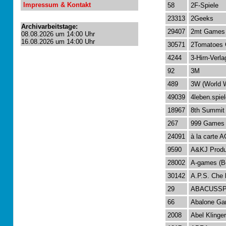
Impressum & Kontakt
58
2F-Spiele
23313
2Geeks
Archivarbeitstage:
29407
2mt Games
08.08.2026 um 14:00 Uhr
16.08.2026 um 14:00 Uhr
30571
2Tomatoes
4244
3-Hirn-Verla
92
3M
489
3W (World 
49039
4leben.spi
18967
8th Summit
267
999 Games
24091
à la carte 
9590
A&KJ Produ
28002
A-games (B
30142
A.P.S. Che l
29
ABACUSSP
66
Abalone G
2008
Abel Klinger