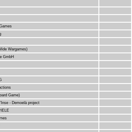
 Games
g
Wide Wargames)
ele GmbH
AG
ctions
oard Game)
'Inse - Demoelà project
IELE
ames