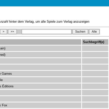
nzahl
hinter dem Verlag, um alle Spiele zum Verlag anzuzeigen
Suchbegriff(e)
ain)
hed)
e Games
le
 Éditions
y Fox