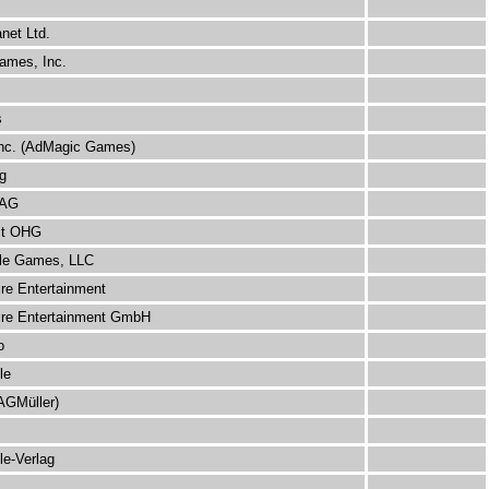
net Ltd.
mes, Inc.
s
Inc. (AdMagic Games)
g
 AG
lt OHG
le Games, LLC
re Entertainment
ire Entertainment GmbH
o
le
AGMüller)
le-Verlag