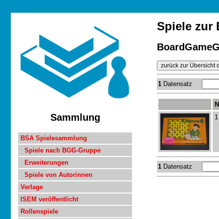
Spiele zu
BoardGameG
1
Datensatz
N
Sammlung
1
BSA Spielesammlung
Spiele nach BGG-Gruppe
Erweiterungen
1
Datensatz
Spiele von Autorinnen
Verlage
ISEM veröffentlicht
Rollenspiele